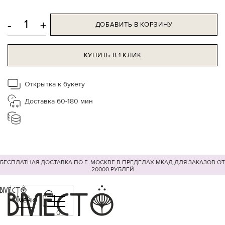
Это отличный подарок для любого праздника.
Подарочный набор чая соберет за столом семью, друзей
-
+
ДОБАВИТЬ В КОРЗИНУ
и родных и наполнит ваше чаепитие особым, душевным
ароматом!
КУПИТЬ В 1 КЛИК
Подарочный бокс из ягодно-травяного сбора
Пина
Колада
- яркий плотный настой, кисло-сладкий вкус с
фруктовыми оттенками; гречишного чая
КуЦяо
- вкус
Открытка к букету
очень нежный, чуть сладковатый; добавки с чаю
Саган
Доставка 60-180 мин
Дайля
- вкус маслянистый, со сладостью, по-хвойному
терпкий, освежающе-камфорный, с нотками молодых
еловых шишек, послевкусие вяжущее, с яркой
сладостью и смолистой ноткой.
БЕСПЛАТНАЯ ДОСТАВКА ПО Г. МОСКВЕ В ПРЕДЕЛАХ МКАД ДЛЯ ЗАКАЗОВ ОТ
20000 РУБЛЕЙ
МЕНЮ
0