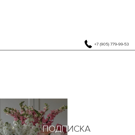
+7 (905) 779-99-53
ПОДП
ИСКА