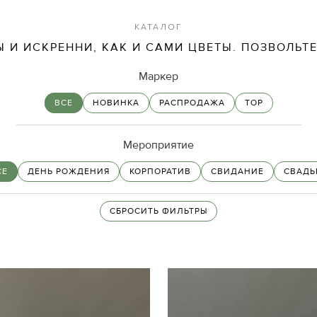
КАТАЛОГ
 И ИСКРЕННИ, КАК И САМИ ЦВЕТЫ. ПОЗВОЛЬТЕ
Маркер
ВСЕ
НОВИНКА
РАСПРОДАЖА
TOP
Мероприятие
СЕ
ДЕНЬ РОЖДЕНИЯ
КОРПОРАТИВ
СВИДАНИЕ
СВАДЬ
СБРОСИТЬ ФИЛЬТРЫ
Array
1913
1914