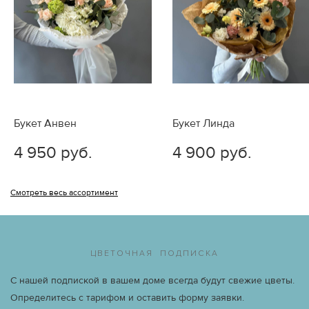
претензии о качестве цветов рассматриваются только
при наличии фотографии букета, в день его доставки.
Если у Вас есть замечания по выполнению Вашего
заказа, пожалуйста, обращайтесь к нам по телефону +7
(926) 158-06-66 или электронной почте
info@vmestoslov.ru.
Букет Анвен
Букет Линда
4 950 руб.
4 900 руб.
Смотреть весь ассортимент
ЦВЕТОЧНАЯ ПОДПИСКА
С нашей подпиской в вашем доме всегда будут свежие цветы.
Определитесь с тарифом и оставить форму заявки.