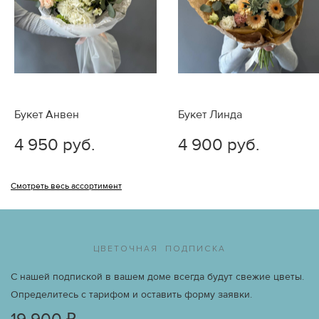
при наличии фотографии букета, в день его доставки.
Если у Вас есть замечания по выполнению Вашего
заказа, пожалуйста, обращайтесь к нам по телефону +7
(926) 158-06-66 или электронной почте
info@vmestoslov.ru.
Букет Анвен
Букет Линда
4 950 руб.
4 900 руб.
Смотреть весь ассортимент
ЦВЕТОЧНАЯ ПОДПИСКА
С нашей подпиской в вашем доме всегда будут свежие цветы.
Определитесь с тарифом и оставить форму заявки.