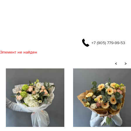
+7 (905) 779-99-53
Элемент не найден
<
>