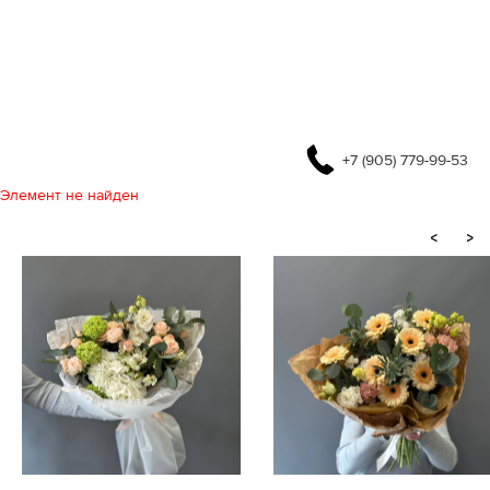
+7 (905) 779-99-53
Элемент не найден
<
>