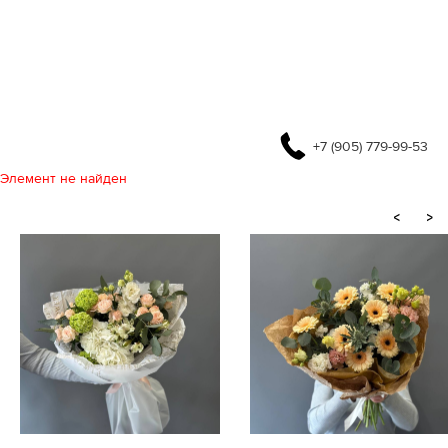
+7 (905) 779-99-53
Элемент не найден
<
>